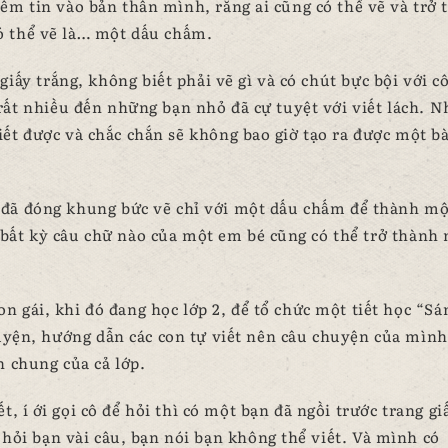
ềm tin vào bản thân mình, rằng ai cũng có thể vẽ và trở 
có thể vẽ là… một dấu chấm.
iấy trắng, không biết phải vẽ gì và có chút bực bội với cô
ất nhiều đến những bạn nhỏ đã cự tuyệt với viết lách. N
ết được và chắc chắn sẽ không bao giờ tạo ra được một bà
đã đóng khung bức vẽ chỉ với một dấu chấm để thành mộ
bất kỳ câu chữ nào của một em bé cũng có thể trở thành
n gái, khi đó đang học lớp 2, để tổ chức một tiết học “Sá
huyện, hướng dẫn các con tự viết nên câu chuyện của mình
n chung của cả lớp.
, í ới gọi cô để hỏi thì có một bạn đã ngồi trước trang gi
 hỏi bạn vài câu, bạn nói bạn không thể viết. Và mình có