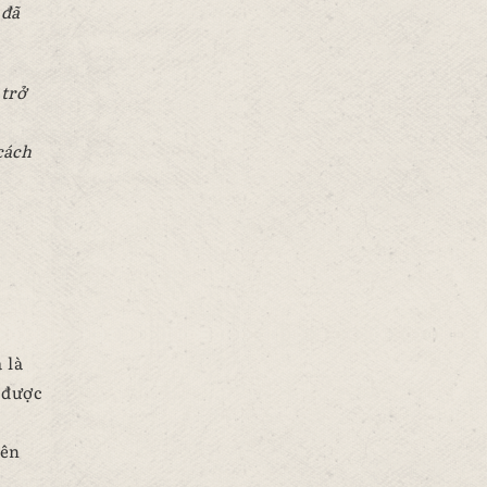
 đã
 trở
cách
 là
 được
nên