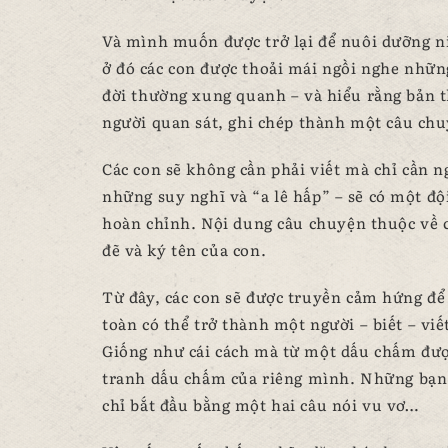
Và mình muốn được trở lại để nuôi dưỡng ni
ở đó các con được thoải mái ngồi nghe nhữn
đời thường xung quanh – và hiểu rằng bản t
người quan sát, ghi chép thành một câu chu
Các con sẽ không cần phải viết mà chỉ cần 
những suy nghĩ và “a lê hấp” – sẽ có một đ
hoàn chỉnh. Nội dung câu chuyện thuộc về co
đẽ và ký tên của con.
Từ đây, các con sẽ được truyền cảm hứng đ
toàn có thể trở thành một người – biết – viế
Giống như cái cách mà từ một dấu chấm được
tranh dấu chấm của riêng mình. Những bạn n
chỉ bắt đầu bằng một hai câu nói vu vơ…