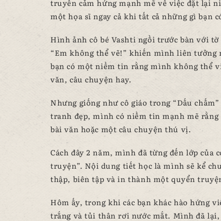
truyền cảm hứng mạnh mẽ về việc đặt lại ni
một họa sĩ ngay cả khi tất cả những gì bạn 
Hình ảnh cô bé Vashti ngồi trước bàn với tờ g
“Em không thể vẽ!” khiến mình liên tưởng r
bạn có một niềm tin rằng mình không thể vi
văn, câu chuyện hay.
Nhưng giống như cô giáo trong “Dấu chấm” 
tranh đẹp, mình có niềm tin mạnh mẽ rằng 
bài văn hoặc một câu chuyện thú vị.
Cách đây 2 năm, mình đã từng đến lớp của co
truyện”. Nội dung tiết học là mình sẽ kể c
thập, biên tập và in thành một quyển truyệ
Hôm ấy, trong khi các bạn khác hào hứng viết
trắng và tủi thân rơi nước mắt. Mình đã lại,