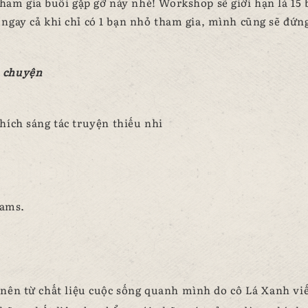
am gia buổi gặp gỡ này nhé! Workshop sẽ giới hạn là 15 
ngay cả khi chỉ có 1 bạn nhỏ tham gia, mình cũng sẽ đứng
u chuyện
hích sáng tác truyện thiếu nhi
eams.
ên từ chất liệu cuộc sống quanh mình do cô Lá Xanh viế