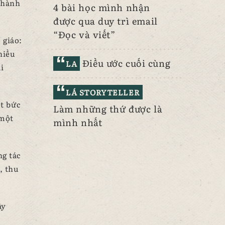
thành
4 bài học mình nhận
được qua duy trì email
“Đọc và viết”
 giáo:
hiều
Điều ước cuối cùng
LA
i
LÁ STORYTELLER
t bức
Làm những thứ được là
 một
mình nhất
ng tác
, thu
ấy