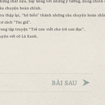
hững chất liệu, bay bổng với những ý tưởng, dùng chính
câu chuyện hoàn chỉnh.
hu thập lại, “hô biến” thành những câu chuyện hoàn chỉ
tư cách “Tác giả”.
ong tập truyện “Trẻ con viết cho trẻ con đọc”.
ruyện với cô Lá Xanh.
BÀI SAU