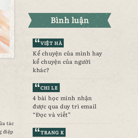
Bình luận
VIỆT HÀ
Kể chuyện của mình hay
kể chuyện của người
khác?
CHI LE
4 bài học mình nhận
được qua duy trì email
“Đọc và viết”
ủa tác
g điệp
TRANG K