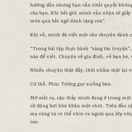
hướng dẫn nhưng bạn vẫn nhất quyết không 
của bạn. Khi hết giờ, mình vẫn nhận tờ giấy
món quà bất ngờ dành tặng con”.
Khi về, mình đã viết một câu chuyện dành c
“Trong bài tập thực hành “sáng tác truyện
nào để viết. Chuyện về gia đình, về bạn bè,
Nhiều chuyện thật đấy, thôi nhắm mặt lại v
Cứ thế, Phúc Tường gục xuống bàn.
Mở mắt ra, cậu thấy mình đang ở trong một 
cử động hơi khó khăn một chút. Trên đầu c
mạ vàng và có thể nhìn ra ngoài qua lớp nh
cao.