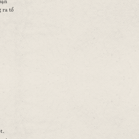
bạn
 ra tổ
t.