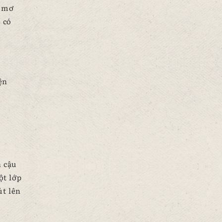
c mơ
 có
ện
n cậu
ột lớp
út lên