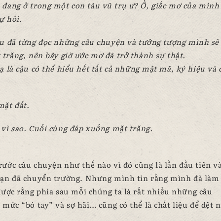
đang ở trong một con tàu vũ trụ ư? Ồ, giấc mơ của mình
ự hỏi.
cậu đã từng đọc những câu chuyện và tưởng tượng mình sẽ
trăng, nên bây giờ ước mơ đã trở thành sự thật.
 là cậu có thể hiểu hết tất cả những mật mã, ký hiệu và 
mặt đất.
vì sao. Cuối cùng đáp xuống mặt trăng.
ước câu chuyện như thế nào vì đó cũng là lần đầu tiên và
bạn đã chuyển trường. Nhưng mình tin rằng mình đã làm
 được rằng phía sau mỗi chúng ta là rất nhiều những câu
mức “bó tay” và sợ hãi… cũng có thể là chất liệu để dệt 