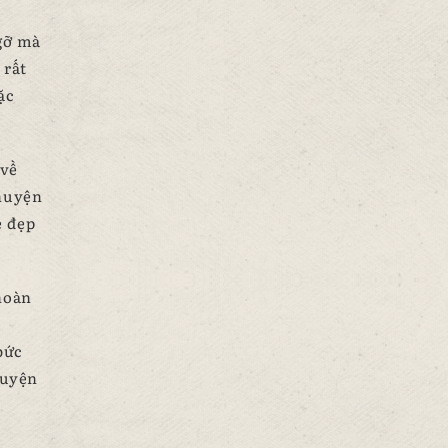
gỡ mà
 rất
ặc
 về
chuyện
e đẹp
hoàn
bức
huyện