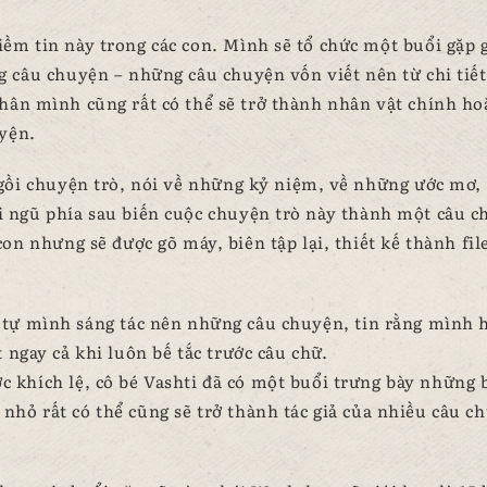
ềm tin này trong các con. Mình sẽ tổ chức một buổi gặp 
g câu chuyện – những câu chuyện vốn viết nên từ chi tiết
hân mình cũng rất có thể sẽ trở thành nhân vật chính ho
yện.
ngồi chuyện trò, nói về những kỷ niệm, về những ước mơ,
ội ngũ phía sau biến cuộc chuyện trò này thành một câu 
n nhưng sẽ được gõ máy, biên tập lại, thiết kế thành fil
ể tự mình sáng tác nên những câu chuyện, tin rằng mình 
t ngay cả khi luôn bế tắc trước câu chữ.
 khích lệ, cô bé Vashti đã có một buổi trưng bày những 
hỏ rất có thể cũng sẽ trở thành tác giả của nhiều câu c