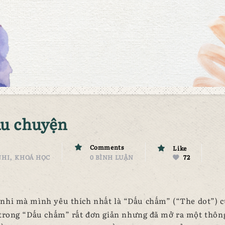
âu chuyện
Comments
Like
,
NHI
KHOÁ HỌC
0 BÌNH LUẬN
72
nhi mà mình yêu thích nhất là “Dấu chấm” (“The dot”) c
 trong “Dấu chấm” rất đơn giản nhưng đã mở ra một thôn