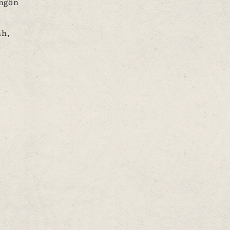
 ngôn
nh,