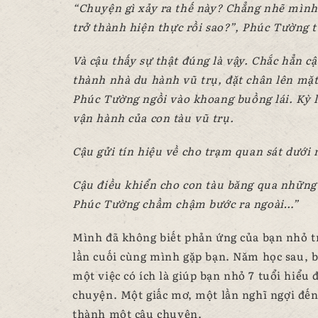
“Chuyện gì xảy ra thế này? Chẳng nhẽ mình 
trở thành hiện thực rồi sao?”, Phúc Tường t
Và cậu thấy sự thật đúng là vậy. Chắc hẳn 
thành nhà du hành vũ trụ, đặt chân lên mặt 
Phúc Tường ngồi vào khoang buồng lái. Kỳ lạ
vận hành của con tàu vũ trụ.
Cậu gửi tín hiệu về cho trạm quan sát dưới 
Cậu điều khiển cho con tàu băng qua những 
Phúc Tường chầm chậm bước ra ngoài…”
Mình đã không biết phản ứng của bạn nhỏ tr
lần cuối cùng mình gặp bạn. Năm học sau, 
một việc có ích là giúp bạn nhỏ 7 tuổi hiểu
chuyện. Một giấc mơ, một lần nghĩ ngợi đến 
thành một câu chuyện.