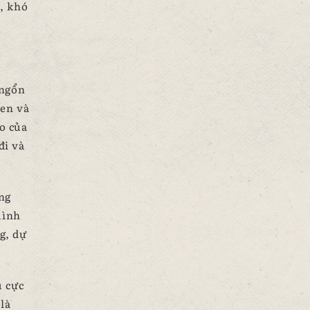
ả, khó
 ngổn
đen và
o của
đi và
ng
mình
g, dự
u cực
là