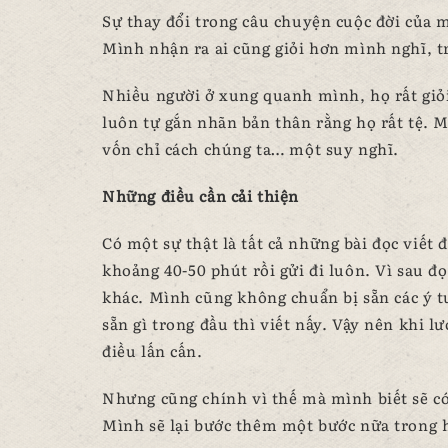
Sự thay đổi trong câu chuyện cuộc đời của m
Mình nhận ra ai cũng giỏi hơn mình nghĩ, t
Nhiều người ở xung quanh mình, họ rất giỏ
luôn tự gắn nhãn bản thân rằng họ rất tệ. M
vốn chỉ cách chúng ta… một suy nghĩ.
Những điều cần cải thiện
Có một sự thật là tất cả những bài đọc viết 
khoảng 40-50 phút rồi gửi đi luôn. Vì sau 
khác. Mình cũng không chuẩn bị sẵn các ý t
sẵn gì trong đầu thì viết nấy. Vậy nên khi l
điều lấn cấn.
Nhưng cũng chính vì thế mà mình biết sẽ có 
Mình sẽ lại bước thêm một bước nữa trong hà