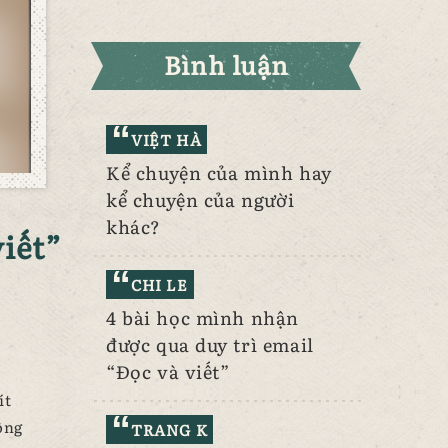
Bình luận
VIỆT HÀ
Kể chuyện của mình hay
kể chuyện của người
khác?
viết”
CHI LE
4 bài học mình nhận
được qua duy trì email
“Đọc và viết”
ít
ông
TRANG K