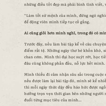
những điều tốt đẹp mà phải bình tĩnh viết,
“Làm tốt sứ mệnh của mình, đừng ngó nghi
để động viên mình tiếp tục cố gắng.
Ai cũng giỏi hơn mình nghĩ, trong đó có mì
Trước đây, nếu làm bài tập kể về câu chuyệ
điểm rất tệ. Những ngày thơ bé khốn khó,
chan cơm. Mình thi đại học suýt rớt, học t
đâu cũng không phấn đấu, nỗ lực hết mình.
Mình thiếu đi cảm nhận sâu sắc trong cuộc s
nếu được làm lại bài tập đó, mình sẽ kể nhi
thì mỗi ngày thức dậy đều háo hức được ngồi
hưởng trọn vẹn thời gian bên những người m
đuổi từng mục tiêu của mình…