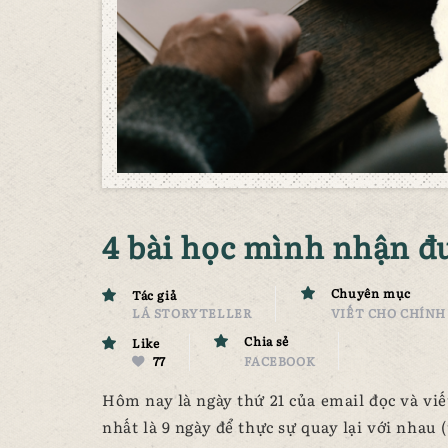
4 bài học mình nhận đư
Chuyên mục
Tác giả
LÁ STORYTELLER
VIẾT CHO CHÍNH
Chia sẻ
Like
77
FACEBOOK
Hôm nay là ngày thứ 21 của email đọc và viết
nhất là 9 ngày để thực sự quay lại với nha