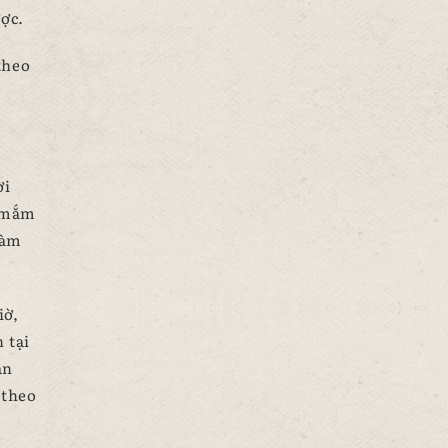
ợc.
theo
ời
c mắm
làm
iờ,
 tại
ận
 theo