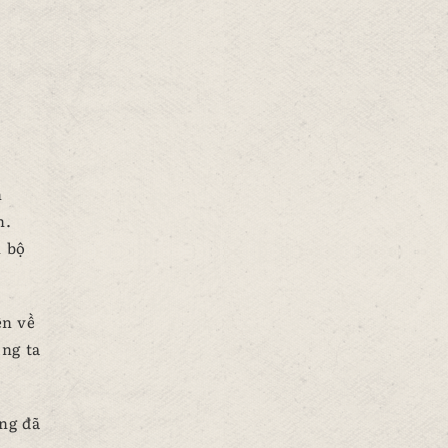
h
n.
n bộ
ến về
úng ta
ng đã