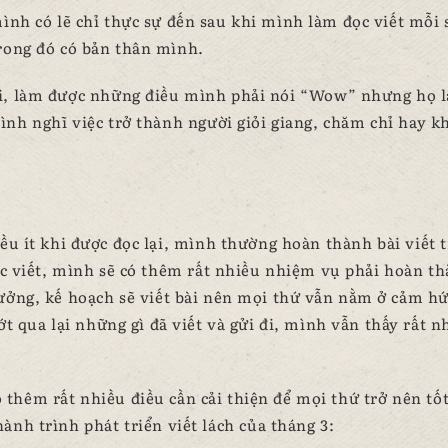
ình có lẽ chỉ thực sự đến sau khi mình làm đọc viết mỗi 
rong đó có bản thân mình.
i, làm được những điều mình phải nói “Wow” nhưng họ l
ình nghĩ việc trở thành người giỏi giang, chăm chỉ hay k
đều ít khi được đọc lại, mình thường hoàn thành bài viết 
đọc viết, mình sẽ có thêm rất nhiều nhiệm vụ phải hoàn t
ưởng, kế hoạch sẽ viết bài nên mọi thứ vẫn nằm ở cảm h
ướt qua lại những gì đã viết và gửi đi, mình vẫn thấy rất n
thêm rất nhiều điều cần cải thiện để mọi thứ trở nên tố
nh trình phát triển viết lách của tháng 3: