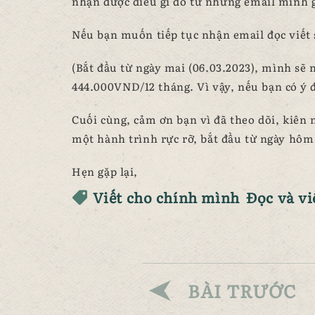
nhận được điều gì đó từ những email mình g
Nếu bạn muốn tiếp tục nhận email đọc viết 
(Bắt đầu từ ngày mai (06.03.2023), mình sẽ
444.000VND/12 tháng. Vì vậy, nếu bạn có ý 
Cuối cùng, cảm ơn bạn vì đã theo dõi, kiên
một hành trình rực rỡ, bắt đầu từ ngày hôm
Hẹn gặp lại,
Viết cho chính mình
Đọc và vi
BÀI TRƯỚC