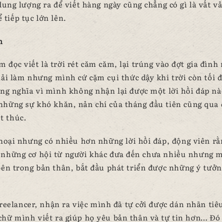
dung lượng ra để viết hàng ngày cũng chẳng có gì là vất v
tiếp tục lớn lên.
n
đọc viết là trời rét căm căm, lại trúng vào đợt gia đình
ải làm nhưng mình cứ cặm cụi thức dậy khi trời còn tối 
úng nghĩa vì mình không nhận lại được một lời hồi đáp nà
 những sự khó khăn, nản chí của tháng đầu tiên cũng qua 
t thúc.
thoại nhưng có nhiều hơn những lời hồi đáp, động viên rằ
 những cơ hội từ người khác đưa đến chưa nhiều nhưng 
 bên trong bản thân, bắt đầu phát triển được những ý tưởn
reelancer, nhận ra việc mình đã tự cởi được dán nhãn tiê
hữ mình viết ra giúp họ yêu bản thân và tự tin hơn… Đó 