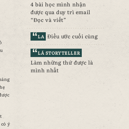
4 bài học mình nhận
được qua duy trì email
“Đọc và viết”
Điều ước cuối cùng
LA
ô
ều
LÁ STORYTELLER
Làm những thứ được là
mình nhất
tháng
nhẹ
 được
t
 có ý