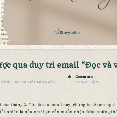
ợc qua duy trì email “Đọc và 
Comments
,
 MÌNH
ĐỌC VÀ VIẾT MỖI NGÀY
2 BÌNH LUẬN
 của tháng 2. Tức là sau email này, chúng ta sẽ tạm nghỉ 
u (tất nhiên là nếu như bạn vẫn muốn nhận được những th