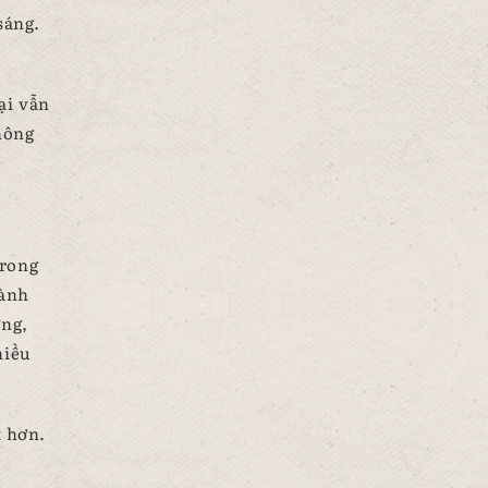
sáng.
ại vẫn
hông
trong
hành
ứng,
hiều
t hơn.