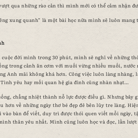
 vượt qua những rào cản thì mình mới có thể cảm nhận đư
êng xung quanh” là một bài học nữa mình sẽ luôn mang 
nh
n cuộc đời mình trong 30 phút, mình sẽ nghĩ về những th
 sống trong cảnh ăn cơm với muối vừng nhiều muối, nướ
iếng Anh mãi không khá hơn. Công việc luôn làng nhàng, 
 Tình yêu hay mối quan hệ gia đình cũng nhàn nhạt…
ống, chẳng nhiệt thành nỗ lực được điều gì. Nhưng bây g
ều hơn về những ngày thơ bé đẹp đẽ bên lũy tre làng. Hiện
 vào bàn để viết, duy trì được thói quen viết mỗi ngày, t
ình thân yêu nhất. Mình cũng luôn học và đọc, lần lượt