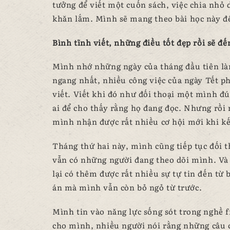
tưởng để viết một cuốn sách, việc chia nhỏ 
khăn lắm. Mình sẽ mang theo bài học này để 
Bình tĩnh viết, những điều tốt đẹp rồi sẽ đế
Mình nhớ những ngày của tháng đầu tiên làm 
ngang nhất, nhiều công việc của ngày Tết ph
viết. Viết khi đó như đối thoại một mình đ
ai để cho thấy rằng họ đang đọc. Nhưng rồi
mình nhận được rất nhiều cơ hội mới khi kế
Tháng thứ hai này, mình cũng tiếp tục đối 
vẫn có những người đang theo dõi mình. Và
lại có thêm được rất nhiều sự tự tin đến từ
án mà mình vẫn còn bỏ ngỏ từ trước.
Mình tin vào năng lực sống sót trong nghề f
cho mình, nhiều người nói rằng những câu c