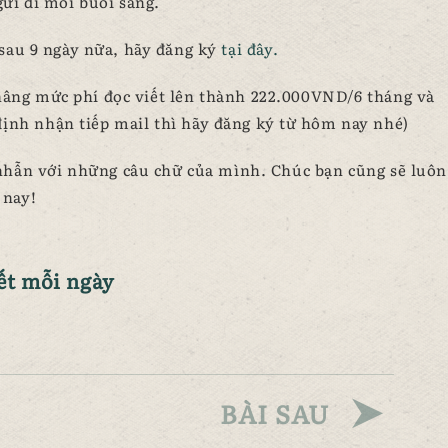
ửi đi mỗi buổi sáng.
sau 9 ngày nữa, hãy đăng ký
tại đây.
 nâng mức phí đọc viết lên thành 222.000VND/6 tháng và
định nhận tiếp mail thì hãy đăng ký từ hôm nay nhé)
 nhẫn với những câu chữ của mình. Chúc bạn cũng sẽ luôn
 nay!
ết mỗi ngày
BÀI SAU