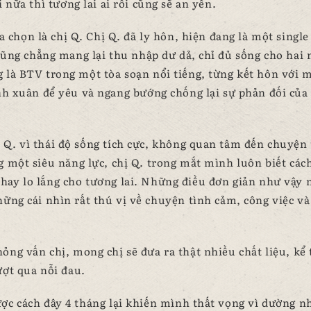
i nữa thì tương lai ai rồi cũng sẽ an yên.
chọn là chị Q. Chị Q. đã ly hôn, hiện đang là một single
cũng chẳng mang lại thu nhập dư dả, chỉ đủ sống cho hai
g là BTV trong một tòa soạn nổi tiếng, từng kết hôn với 
anh xuân để yêu và ngang bướng chống lại sự phản đối của
hị Q. vì thái độ sống tích cực, không quan tâm đến chuyện
g một siêu năng lực, chị Q. trong mắt mình luôn biết các
 hay lo lắng cho tương lai. Những điều đơn giản như vậy
ững cái nhìn rất thú vị về chuyện tình cảm, công việc và
ỏng vấn chị, mong chị sẽ đưa ra thật nhiều chất liệu, kể 
ượt qua nỗi đau.
ợc cách đây 4 tháng lại khiến mình thất vọng vì dường n