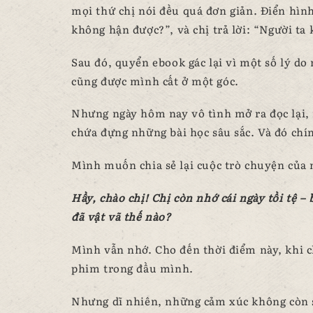
mọi thứ chị nói đều quá đơn giản. Điển hìn
không hận được?”, và chị trả lời: “Người ta
Sau đó, quyển ebook gác lại vì một số lý do
cũng được mình cất ở một góc.
Nhưng ngày hôm nay vô tình mở ra đọc lại, m
chứa đựng những bài học sâu sắc. Và đó chí
Mình muốn chia sẻ lại cuộc trò chuyện của m
Hầy, chào chị! Chị còn nhớ cái ngày tồi tệ –
đã vật vã thế nào?
Mình vẫn nhớ. Cho đến thời điểm này, khi 
phim trong đầu mình.
Nhưng dĩ nhiên, những cảm xúc không còn s