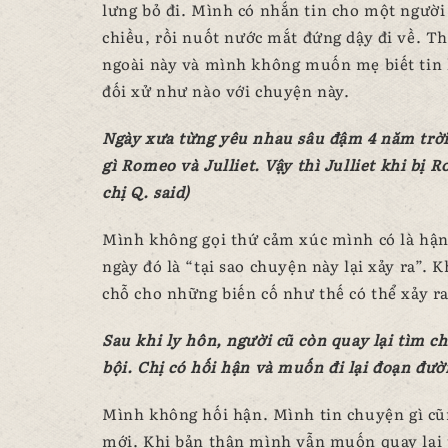
lưng bỏ đi. Mình có nhắn tin cho một người
chiều, rồi nuốt nước mắt đứng dậy đi về. T
ngoài này và mình không muốn mẹ biết tin 
đối xử như nào với chuyện này.
Ngày xưa từng yêu nhau sâu đậm 4 năm trời
gì Romeo và Julliet. Vậy thì Julliet khi bị 
chị Q. said)
Mình không gọi thứ cảm xúc mình có là hậ
ngày đó là “tại sao chuyện này lại xảy ra”.
chỗ cho những biến cố như thế có thể xảy ra
Sau khi ly hôn, người cũ còn quay lại tìm chị
bội. Chị có hối hận và muốn đi lại đoạn đư
Mình không hối hận. Mình tin chuyện gì cũn
mới. Khi bản thân mình vẫn muốn quay lại t