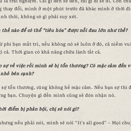
là trải nghiệm. Cái gì đến sẽ đến, cái gì đi sẽ đi. Còn c
ng thay đổi, mình ở một phút trước đã khác mình ở thời đ
nh thôi, không có gì phải suy xét.
 thế nào để có thể “tiêu hóa” được nỗi đau lớn như thế?
ừ phi bạn mất trí, nếu không nó sẽ luôn ở đó, cả niềm vu
ì cả. Thời gian có khả năng chữa lành tất cả.
lo sợ về việc rồi mình sẽ bị tổn thương? Có mặc cảm đến v
 nhỏ bên cạnh?
g sợ tổn thương, cũng không hề mặc cảm. Nếu bạn sợ thì 
ường bạn. Chuyện gì đến mình cũng sẽ đón nhận nó.
ời điểm bị phản bội, chị sẽ nói gì?
nhưng nếu phải nói, mình sẽ nói “It’s all good” – Mọi ch