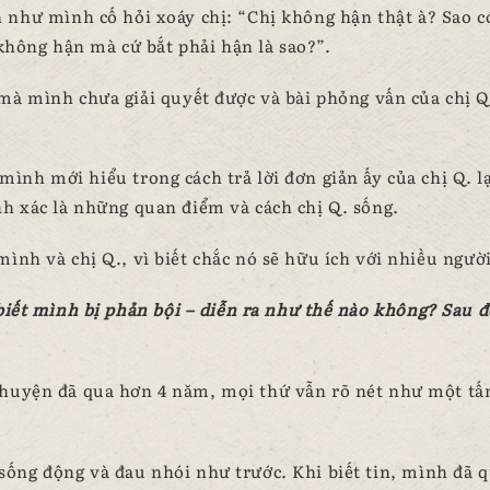
h như mình cố hỏi xoáy chị: “Chị không hận thật à? Sao c
 không hận mà cứ bắt phải hận là sao?”.
 mà mình chưa giải quyết được và bài phỏng vấn của chị Q
ình mới hiểu trong cách trả lời đơn giản ấy của chị Q. l
nh xác là những quan điểm và cách chị Q. sống.
ình và chị Q., vì biết chắc nó sẽ hữu ích với nhiều người
 biết mình bị phản bội – diễn ra như thế nào không? Sau đ
chuyện đã qua hơn 4 năm, mọi thứ vẫn rõ nét như một t
ống động và đau nhói như trước. Khi biết tin, mình đã 