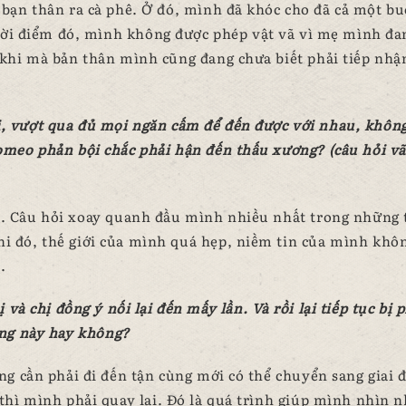
 bạn thân ra cà phê. Ở đó, mình đã khóc cho đã cả một bu
hời điểm đó, mình không được phép vật vã vì mẹ mình đa
khi mà bản thân mình cũng đang chưa biết phải tiếp nhậ
, vượt qua đủ mọi ngăn cấm để đến được với nhau, khôn
Romeo phản bội chắc phải hận đến thấu xương? (câu hỏi vãi
n. Câu hỏi xoay quanh đầu mình nhiều nhất trong những
 Khi đó, thế giới của mình quá hẹp, niềm tin của mình khô
.
 và chị đồng ý nối lại đến mấy lần. Và rồi lại tiếp tục bị 
ờng này hay không?
g cần phải đi đến tận cùng mới có thể chuyển sang giai 
hì mình phải quay lại. Đó là quá trình giúp mình nhìn 