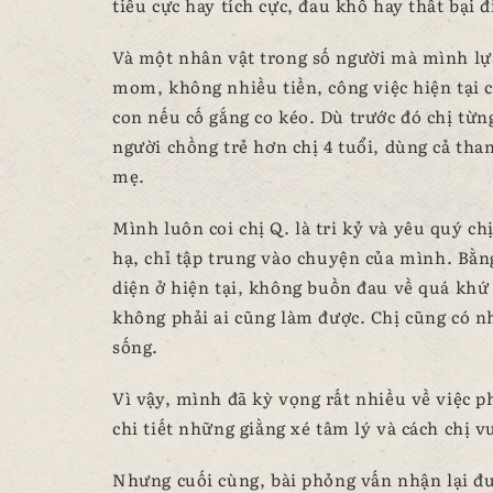
tiêu cực hay tích cực, đau khổ hay thất bại đ
Và một nhân vật trong số người mà mình lựa 
mom, không nhiều tiền, công việc hiện tại 
con nếu cố gắng co kéo. Dù trước đó chị từn
người chồng trẻ hơn chị 4 tuổi, dùng cả th
mẹ.
Mình luôn coi chị Q. là tri kỷ và yêu quý c
hạ, chỉ tập trung vào chuyện của mình. Bằn
diện ở hiện tại, không buồn đau về quá khứ
không phải ai cũng làm được. Chị cũng có nh
sống.
Vì vậy, mình đã kỳ vọng rất nhiều về việc ph
chi tiết những giằng xé tâm lý và cách chị v
Nhưng cuối cùng, bài phỏng vấn nhận lại đư