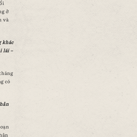
ổi
ng ở
n và
g khác
 lái –
 tháng
ng có
phản
đoạn
nhận