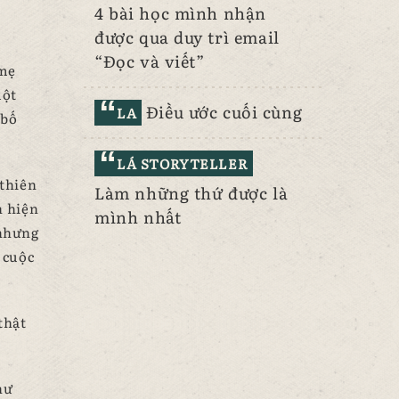
4 bài học mình nhận
được qua duy trì email
“Đọc và viết”
 mẹ
một
Điều ước cuối cùng
LA
 bố
LÁ STORYTELLER
 thiên
Làm những thứ được là
h hiện
mình nhất
 nhưng
 cuộc
thật
hư