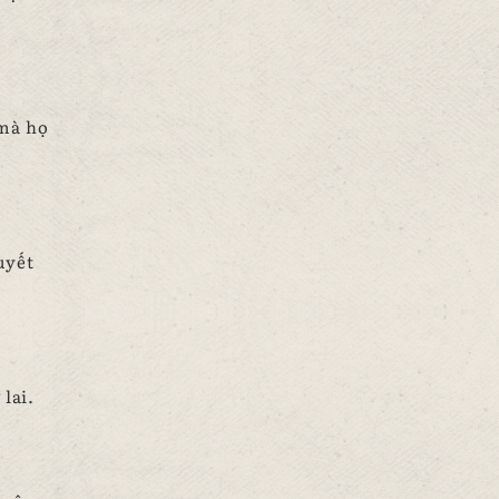
 mà họ
uyết
lai.