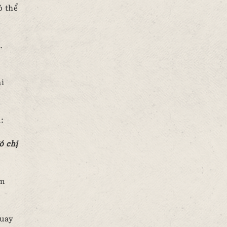
ó thể
.
ại
:
ó chị
ấm
quay