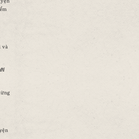
huyện
iểm
i và
ới
đừng
uyện