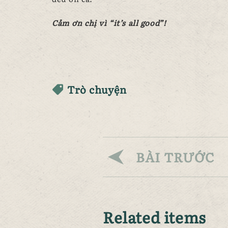
Cảm ơn chị vì “it’s all good”!
Trò chuyện
BÀI TRƯỚC
Related items