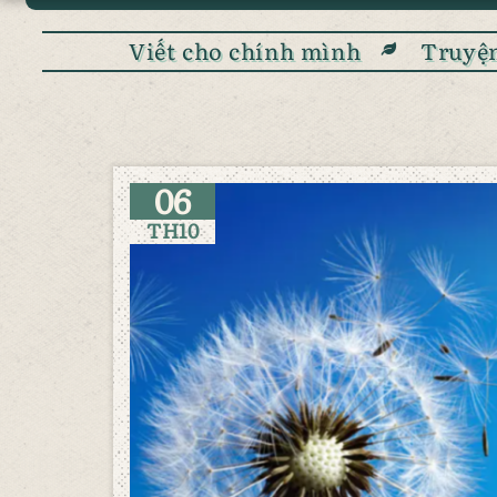
Viết cho chính mình
Truyện
06
TH10