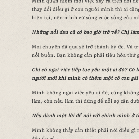
Mình quan niệm mọi việc xảy ra trên đời đều 
thay đổi điều gì ở con người mình thì ai cũ
hiện tại, nên mình cứ sống cuộc sống của mì
Những nỗi đau cũ có bao giờ trở về? Chị làm
Mọi chuyện đã qua sẽ trở thành ký ức. Và tr
nỗi buồn. Bạn không cần phải tiêu hóa thứ g
Chị có ngại việc tiếp tục yêu một ai đó? Có 
người mới khi mình có thêm một cô con gái
Mình không ngại việc yêu ai đó, cũng khôn
làm, còn nếu làm thì đừng để nỗi sợ cản đ
Nếu dành một lời để nói với chính mình ở th
Mình không thấy cần thiết phải nói điều gì 
đều ổn cả.