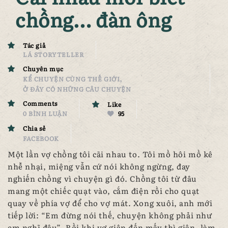
chồng… đàn ông
Tác giả
LÁ STORYTELLER
Chuyên mục
,
KỂ CHUYỆN CÙNG THẾ GIỚI
Ở ĐÂY CÓ NHỮNG CÂU CHUYỆN
Comments
Like
0 BÌNH LUẬN
95
Chia sẻ
FACEBOOK
Một lần vợ chồng tôi cãi nhau to. Tôi mồ hôi mồ kê
nhễ nhại, miệng vẫn cứ nói không ngừng, đay
nghiến chồng vì chuyện gì đó. Chồng tôi từ đâu
mang một chiếc quạt vào, cắm điện rồi cho quạt
quay về phía vợ để cho vợ mát. Xong xuôi, anh mới
tiếp lời: “Em đừng nói thế, chuyện không phải như
em nghĩ đâu”. Rồi khi vợ giận đến mấy thì giận, làm