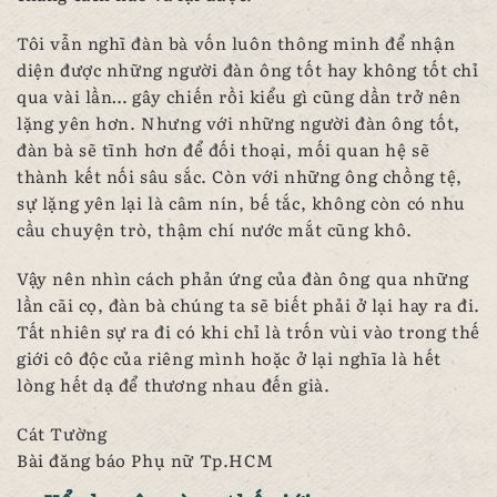
Tôi vẫn nghĩ đàn bà vốn luôn thông minh để nhận
diện được những người đàn ông tốt hay không tốt chỉ
qua vài lần… gây chiến rồi kiểu gì cũng dần trở nên
lặng yên hơn. Nhưng với những người đàn ông tốt,
đàn bà sẽ tĩnh hơn để đối thoại, mối quan hệ sẽ
thành kết nối sâu sắc. Còn với những ông chồng tệ,
sự lặng yên lại là câm nín, bế tắc, không còn có nhu
cầu chuyện trò, thậm chí nước mắt cũng khô.
Vậy nên nhìn cách phản ứng của đàn ông qua những
lần cãi cọ, đàn bà chúng ta sẽ biết phải ở lại hay ra đi.
Tất nhiên sự ra đi có khi chỉ là trốn vùi vào trong thế
giới cô độc của riêng mình hoặc ở lại nghĩa là hết
lòng hết dạ để thương nhau đến già.
Cát Tường
Bài đăng báo Phụ nữ Tp.HCM