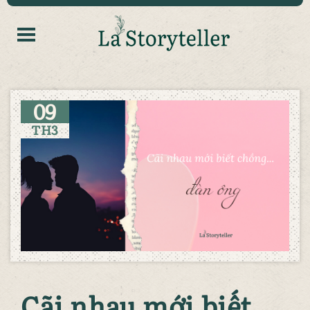
09
TH3
Cãi nhau mới biết