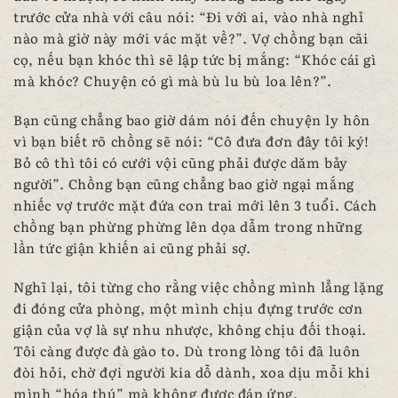
trước cửa nhà với câu nói: “Đi với ai, vào nhà nghỉ
nào mà giờ này mới vác mặt về?”. Vợ chồng bạn cãi
cọ, nếu bạn khóc thì sẽ lập tức bị mắng: “Khóc cái gì
mà khóc? Chuyện có gì mà bù lu bù loa lên?”.
Bạn cũng chẳng bao giờ dám nói đến chuyện ly hôn
vì bạn biết rõ chồng sẽ nói: “Cô đưa đơn đây tôi ký!
Bỏ cô thì tôi có cưới vội cũng phải được dăm bảy
người”. Chồng bạn cũng chẳng bao giờ ngại mắng
nhiếc vợ trước mặt đứa con trai mới lên 3 tuổi. Cách
chồng bạn phừng phừng lên dọa dẫm trong những
lần tức giận khiến ai cũng phải sợ.
Nghĩ lại, tôi từng cho rằng việc chồng mình lẳng lặng
đi đóng cửa phòng, một mình chịu đựng trước cơn
giận của vợ là sự nhu nhược, không chịu đối thoại.
Tôi càng được đà gào to. Dù trong lòng tôi đã luôn
đòi hỏi, chờ đợi người kia dỗ dành, xoa dịu mỗi khi
mình “hóa thú” mà không được đáp ứng.