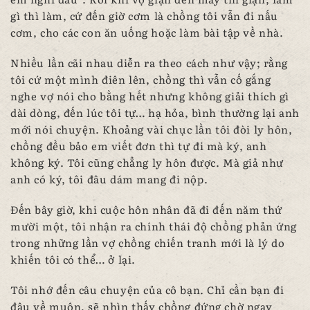
gì thì làm, cứ đến giờ cơm là chồng tôi vẫn đi nấu
cơm, cho các con ăn uống hoặc làm bài tập về nhà.
Nhiều lần cãi nhau diễn ra theo cách như vậy; rằng
tôi cứ một mình điên lên, chồng thì vẫn cố gắng
nghe vợ nói cho bằng hết nhưng không giải thích gì
dài dòng, đến lúc tôi tự… hạ hỏa, bình thường lại anh
mới nói chuyện. Khoảng vài chục lần tôi đòi ly hôn,
chồng đều bảo em viết đơn thì tự đi mà ký, anh
không ký. Tôi cũng chẳng ly hôn được. Mà giả như
anh có ký, tôi đâu dám mang đi nộp.
Đến bây giờ, khi cuộc hôn nhân đã đi đến năm thứ
mười một, tôi nhận ra chính thái độ chồng phản ứng
trong những lần vợ chồng chiến tranh mới là lý do
khiến tôi có thể… ở lại.
Tôi nhớ đến câu chuyện của cô bạn. Chỉ cần bạn đi
đâu về muộn, sẽ nhìn thấy chồng đứng chờ ngay