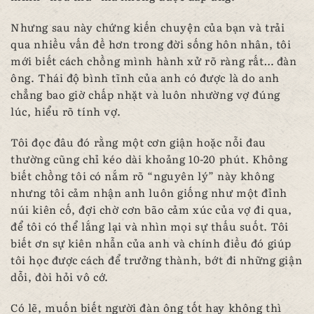
Nhưng sau này chứng kiến chuyện của bạn và trải
qua nhiều vấn đề hơn trong đời sống hôn nhân, tôi
mới biết cách chồng mình hành xử rõ ràng rất… đàn
ông. Thái độ bình tĩnh của anh có được là do anh
chẳng bao giờ chấp nhặt và luôn nhường vợ đúng
lúc, hiểu rõ tính vợ.
Tôi đọc đâu đó rằng một cơn giận hoặc nỗi đau
thường cũng chỉ kéo dài khoảng 10-20 phút. Không
biết chồng tôi có nắm rõ “nguyên lý” này không
nhưng tôi cảm nhận anh luôn giống như một đỉnh
núi kiên cố, đợi chờ cơn bão cảm xúc của vợ đi qua,
để tôi có thể lắng lại và nhìn mọi sự thấu suốt. Tôi
biết ơn sự kiên nhẫn của anh và chính điều đó giúp
tôi học được cách để trưởng thành, bớt đi những giận
dỗi, đòi hỏi vô cớ.
Có lẽ, muốn biết người đàn ông tốt hay không thì