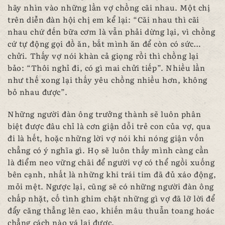
hãy nhìn vào những lần vợ chồng cãi nhau. Một chị
trên diễn đàn hội chị em kể lại: “Cãi nhau thì cãi
nhau chứ đến bữa cơm là vẫn phải dừng lại, vì chồng
cứ tự động gọi đồ ăn, bắt mình ăn để còn có sức…
chửi. Thấy vợ nói khàn cả giọng rồi thì chồng lại
bảo: “Thôi nghỉ đi, có gì mai chửi tiếp”. Nhiều lần
như thế xong lại thấy yêu chồng nhiều hơn, không
bỏ nhau được”.
Những người đàn ông trưởng thành sẽ luôn phân
biệt được đâu chỉ là cơn giận dỗi trẻ con của vợ, qua
đi là hết, hoặc những lời vợ nói khi nóng giận vốn
chẳng có ý nghĩa gì. Họ sẽ luôn thấy mình càng cần
là điểm neo vững chãi để người vợ có thể ngồi xuống
bên cạnh, nhất là những khi trái tim đã đủ xáo động,
mỏi mệt. Ngược lại, cũng sẽ có những người đàn ông
chấp nhặt, cố tình ghim chặt những gì vợ đã lỡ lời để
đẩy căng thẳng lên cao, khiến mâu thuẫn toang hoác
chẳng cách nào vá lại được.